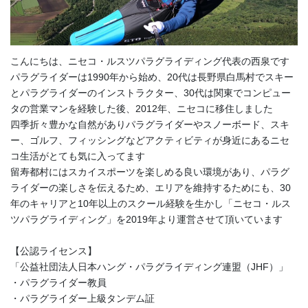
こんにちは、ニセコ・ルスツパラグライディング代表の西泉です
パラグライダーは1990年から始め、20代は長野県白馬村でスキー
とパラグライダーのインストラクター、30代は関東でコンピュー
タの営業マンを経験した後、2012年、ニセコに移住しました
四季折々豊かな自然がありパラグライダーやスノーボード、スキ
ー、ゴルフ、フィッシングなどアクティビティが身近にあるニセ
コ生活がとても気に入ってます
留寿都村にはスカイスポーツを楽しめる良い環境があり、パラグ
ライダーの楽しさを伝えるため、エリアを維持するためにも、30
年のキャリアと10年以上のスクール経験を生かし「ニセコ・ルス
ツパラグライディング」を2019年より運営させて頂いています
【公認ライセンス】
「公益社団法人日本ハング・パラグライディング連盟（JHF）」
・パラグライダー教員
・パラグライダー上級タンデム証